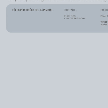
TÔLES PERFORÉES DE LA SAMBRE
CONTACT :
CRÉDI
FLUX RSS
PLAN 
CONTACTEZ-NOUS
TIGRE
AGENC