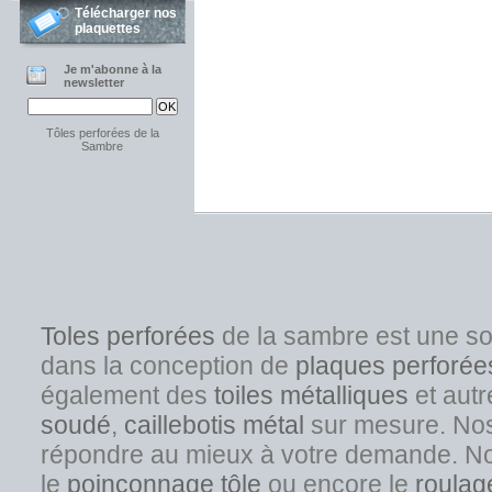
Télécharger nos
plaquettes
Je m'abonne à la
newsletter
Tôles perforées de la
Sambre
Toles perforées
de la sambre est une s
dans la conception de
plaques perforée
également des
toiles métalliques
et autr
soudé
,
caillebotis métal
sur mesure. Nos s
répondre au mieux à votre demande. No
l
e
poinçonnage tôle
ou encore le
roulag