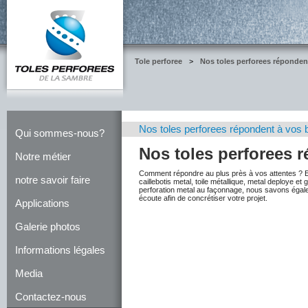
Tole perforee
>
Nos toles perforees réponden
Nos toles perforees répondent à vos 
Qui sommes-nous?
Nos toles perforees 
Notre métier
Comment répondre au plus près à vos attentes ? En
notre savoir faire
caillebotis metal, toile métallique, metal deploye 
perforation metal au façonnage, nous savons égal
écoute afin de concrétiser votre projet.
Applications
Galerie photos
Informations légales
Media
Contactez-nous