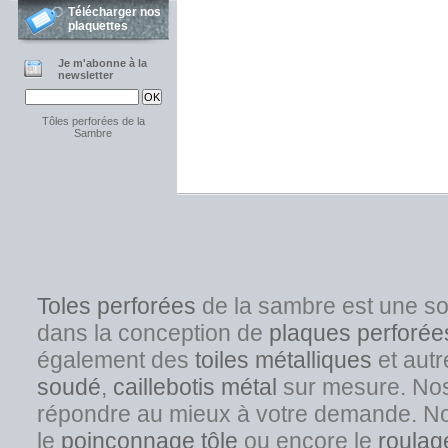
Télécharger nos
plaquettes
Je m'abonne à la
newsletter
Tôles perforées de la
Sambre
Toles perforées
de la sambre est une s
dans la conception de
plaques perforée
également des
toiles métalliques
et autr
soudé
,
caillebotis métal
sur mesure. Nos s
répondre au mieux à votre demande. No
l
e
poinçonnage tôle
ou encore le
roulag