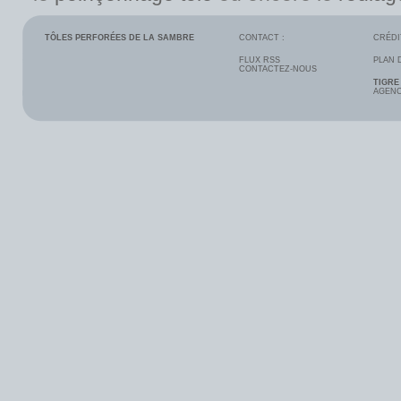
TÔLES PERFORÉES DE LA SAMBRE
CONTACT :
CRÉDI
FLUX RSS
PLAN 
CONTACTEZ-NOUS
TIGRE
AGENC