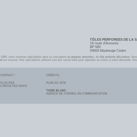
TÔLES PERFOREES DE LA 
19 route d'Avesnes
BP 585
59605 Maubeuge Cedex
n 1899, nous sommes spécialisés dans la conception de
plaques perforées
, de
tôle perforée décorative
. Nou
al
sur mesure. Nos spécialistes utilisent tout leur savoir-faire pour répondre au mieux à votre demande. No
CONTACT :
CRÉDITS :
FLUX RSS
PLAN DU SITE
CONTACTEZ-NOUS
TIGRE BLANC
AGENCE DE CONSEIL EN COMMUNICATION