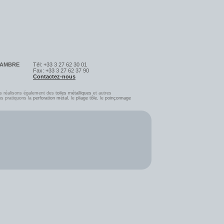
SAMBRE
Tél: +33 3 27 62 30 01
Fax: +33 3 27 62 37 90
Contactez-nous
s réalisons également des
toiles métalliques
et autres
us pratiquons la
perforation métal
, le
pliage tôle
, l
e
poinçonnage