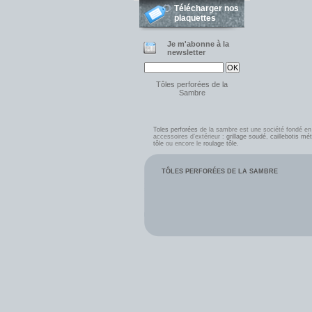
Télécharger nos
plaquettes
Je m'abonne à la
newsletter
Tôles perforées de la
Sambre
Toles perforées
de la sambre est une société fondé e
accessoires d’extérieur :
grillage soudé
,
caillebotis mét
tôle
ou encore le
roulage tôle
.
TÔLES PERFORÉES DE LA SAMBRE