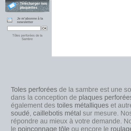
Télécharger nos
plaquettes
Je m'abonne à la
newsletter
Tôles perforées de la
Sambre
Toles perforées
de la sambre est une s
dans la conception de
plaques perforée
également des
toiles métalliques
et autr
soudé
,
caillebotis métal
sur mesure. Nos s
répondre au mieux à votre demande. No
l
e
poinçonnage tôle
ou encore le
roulag