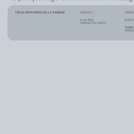
TÔLES PERFORÉES DE LA SAMBRE
CONTACT :
CRÉDI
FLUX RSS
PLAN 
CONTACTEZ-NOUS
TIGRE
AGENC