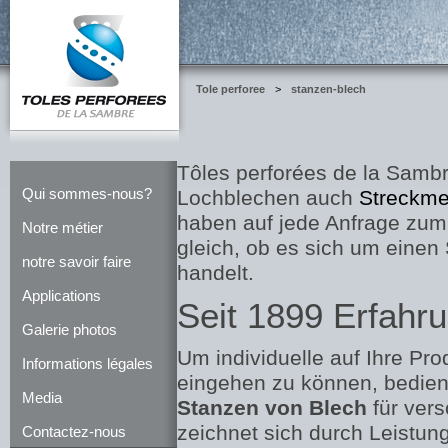
Tole perforee
>
stanzen-blech
Tôles perforées de la Sambr
Qui sommes-nous?
Lochblechen auch
Streckme
haben auf jede Anfrage zu
Notre métier
gleich, ob es sich um einen
notre savoir faire
handelt.
Applications
Seit 1899 Erfahr
Galerie photos
Um individuelle auf Ihre Pro
Informations légales
eingehen zu können, bediene
Media
Stanzen von Blech
für vers
zeichnet sich durch Leistung
Contactez-nous