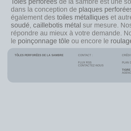
Toles perforées
de la sambre est une s
dans la conception de
plaques perforée
également des
toiles métalliques
et autr
soudé
,
caillebotis métal
sur mesure. Nos s
répondre au mieux à votre demande. No
l
e
poinçonnage tôle
ou encore le
roulag
TÔLES PERFORÉES DE LA SAMBRE
CONTACT :
CRÉDI
FLUX RSS
PLAN 
CONTACTEZ-NOUS
TIGRE
AGENC