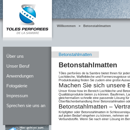
Willkommen
>
Betonstahlmatten
Betonstahlmatten
Über uns
Betonstahlmatten
Unser Beruf
Tôles perforées de la Sambre bietet Ihnen für je
Anwendungen
Lochbleche, Waffelbleche und Formerzeugnisse ste
Produktkatalog finden Sie zudem eine große Auswa
Machen Sie sich unsere E
Fotogalerie
Unser Know-how im Bereich Lochbleche und
Beto
Qualitätsprodukte bieten zu können. Baufirmen, 
Impressum
gleichermaßen schnelle eine passende Lösung für 
Oberflächenbehandlung Ihrer
Betonstahlmatten
ode
Betonstahlmatten – Vert
Sprechen sie uns an
Kröpfgitter
oder
Betonstahlmatten
in Schlossereiqu
auf jeden Bedarf eingehen zu können, nehmen wir Mi
Verbundstoffe. Wenn Sie nach einer Lösung im Be
Hier geht es zum