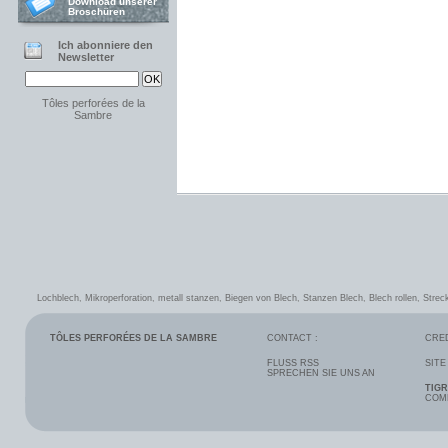
Download unserer
Broschüren
Ich abonniere den
Newsletter
Tôles perforées de la
Sambre
Lochblech
,
Mikroperforation
,
metall stanzen
,
Biegen von Blech
,
Stanzen Blech
,
Blech rollen
,
Strec
TÔLES PERFORÉES DE LA SAMBRE
CONTACT :
CRED
FLUSS RSS
SITE
SPRECHEN SIE UNS AN
TIG
COM