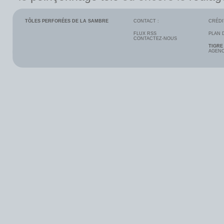
TÔLES PERFORÉES DE LA SAMBRE
CONTACT :
CRÉDI
FLUX RSS
PLAN 
CONTACTEZ-NOUS
TIGRE
AGENC