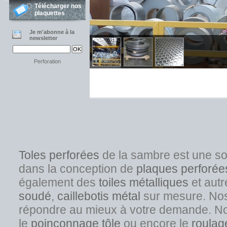
Télécharger nos
plaquettes
Je m'abonne à la
newsletter
Perforation
Toles perforées
de la sambre est une s
dans la conception de
plaques perforée
également des
toiles métalliques
et autr
soudé
,
caillebotis métal
sur mesure. Nos s
répondre au mieux à votre demande. No
l
e
poinçonnage tôle
ou encore le
roulag