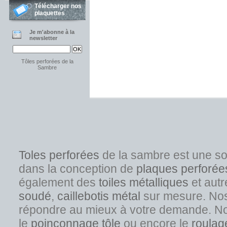
Télécharger nos
plaquettes
Je m'abonne à la
newsletter
Tôles perforées de la
Sambre
Toles perforées
de la sambre est une s
dans la conception de
plaques perforée
également des
toiles métalliques
et autr
soudé
,
caillebotis métal
sur mesure. Nos s
répondre au mieux à votre demande. No
l
e
poinçonnage tôle
ou encore le
roulag