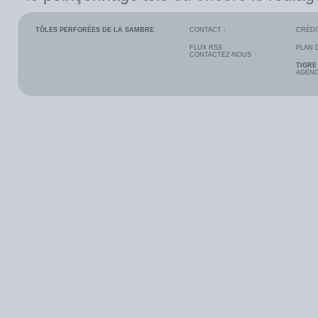
TÔLES PERFORÉES DE LA SAMBRE
CONTACT :
CRÉDI
FLUX RSS
PLAN 
CONTACTEZ-NOUS
TIGRE
AGENC