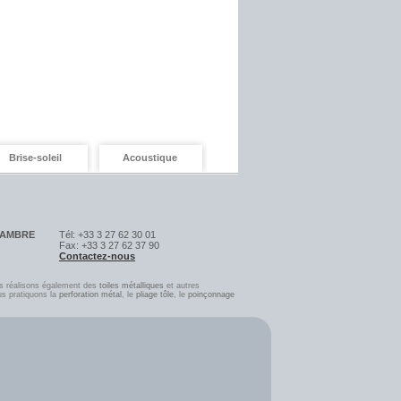
Brise-soleil
Acoustique
SAMBRE
Tél: +33 3 27 62 30 01
Fax: +33 3 27 62 37 90
Contactez-nous
s réalisons également des
toiles métalliques
et autres
us pratiquons la
perforation métal
, le
pliage tôle
, l
e
poinçonnage