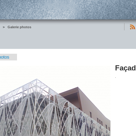
>
Galerie photos
hotos
Façad
.