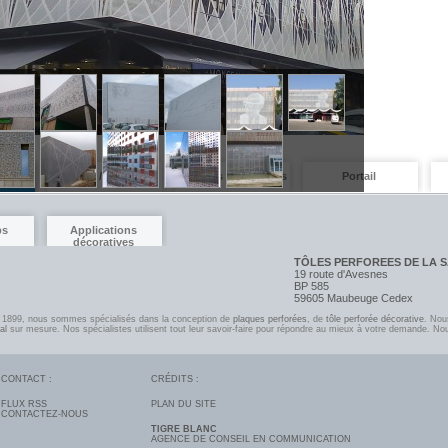
dages
Façades / Bardages
Plafonds métalliques
Portail
ps
Applications
décoratives
TÔLES PERFOREES DE LA 
19 route d'Avesnes
BP 585
59605 Maubeuge Cedex
n 1899, nous sommes spécialisés dans la conception de
plaques perforées
, de
tôle perforée décorative
. Nou
al
sur mesure. Nos spécialistes utilisent tout leur savoir-faire pour répondre au mieux à votre demande. No
CONTACT :
CRÉDITS :
FLUX RSS
PLAN DU SITE
CONTACTEZ-NOUS
TIGRE BLANC
AGENCE DE CONSEIL EN COMMUNICATION