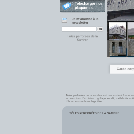
Télécharger nos
plaquettes
Je m'abonne à la
newsletter
Tôles perforées de la
Sambre
Façades / bar
Garde-cor
Toles perforées
de la sambre est une société fondé e
accessoires d’extérieur :
grillage soudé
,
caillebotis mét
tôle
ou encore le
roulage tôle
.
TÔLES PERFORÉES DE LA SAMBRE