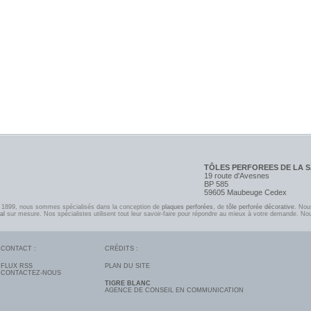
TÔLES PERFOREES DE LA 
19 route d'Avesnes
BP 585
59605 Maubeuge Cedex
n 1899, nous sommes spécialisés dans la conception de
plaques perforées
, de
tôle perforée décorative
. Nou
al
sur mesure. Nos spécialistes utilisent tout leur savoir-faire pour répondre au mieux à votre demande. No
CONTACT :
CRÉDITS :
FLUX RSS
PLAN DU SITE
CONTACTEZ-NOUS
TIGRE BLANC
AGENCE DE CONSEIL EN COMMUNICATION