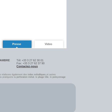
Presse
Video
SAMBRE
Tél: +33 3 27 62 30 01
Fax: +33 3 27 62 37 90
Contactez-nous
s réalisons également des
toiles métalliques
et autres
us pratiquons la
perforation métal
, le
pliage tôle
, l
e
poinçonnage