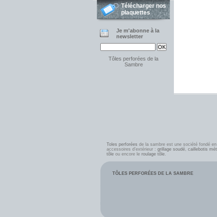
Télécharger nos
plaquettes
Je m'abonne à la
newsletter
Tôles perforées de la
Sambre
Toles perforées
de la sambre est une société fondé e
accessoires d’extérieur :
grillage soudé
,
caillebotis mét
tôle
ou encore le
roulage tôle
.
TÔLES PERFORÉES DE LA SAMBRE