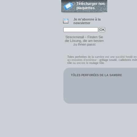
Télécharger nos
plaquettes
Je m'abonne à la
newsletter
Streckmetall – Finden Sie
die Lösung, die am besten
zu Ihnen passt
Toles perforées
de la sambre est une société fondé e
accessoires d’extérieur :
grillage soudé
,
caillebotis mét
tôle
ou encore le
roulage tôle
.
TÔLES PERFORÉES DE LA SAMBRE