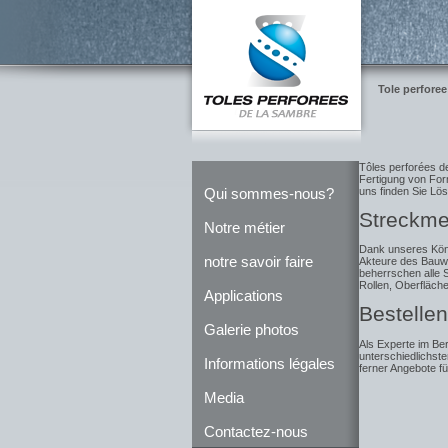
Tole perforee
Tôles perforées de
Fertigung von Form
uns finden Sie Lös
Qui sommes-nous?
Streckmet
Notre métier
Dank unseres Kö
notre savoir faire
Akteure des Bauwe
beherrschen alle 
Rollen, Oberfläch
Applications
Bestellen
Galerie photos
Als Experte im Ber
unterschiedlichst
Informations légales
ferner Angebote f
Media
Contactez-nous