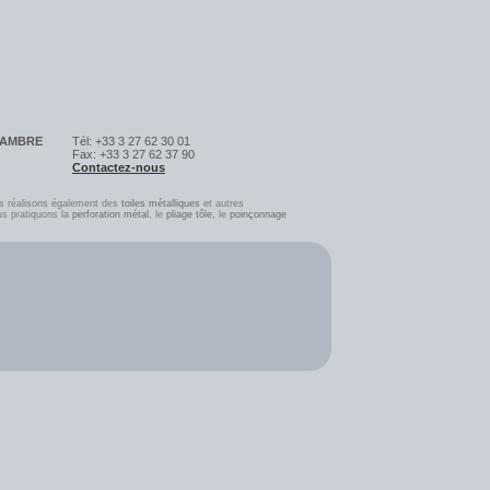
SAMBRE
Tél: +33 3 27 62 30 01
Fax: +33 3 27 62 37 90
Contactez-nous
s réalisons également des
toiles métalliques
et autres
us pratiquons la
perforation métal
, le
pliage tôle
, l
e
poinçonnage