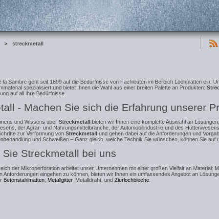
>
streckmetall
 la Sambre geht seit 1899 auf die Bedürfnisse von Fachleuten im Bereich Lochplatten ein. Un
material spezialisiert und bietet Ihnen die Wahl aus einer breiten Palette an Produkten:
Stre
ung auf all Ihre Bedürfnisse.
all - Machen Sie sich die Erfahrung unserer Pr
nnens und Wissens über
Streckmetall
bieten wir Ihnen eine komplette Auswahl an Lösungen,
sens, der Agrar- und Nahrungsmittelbranche, der Automobilindustrie und des Hüttenwesens
Schritte zur Verformung von
Streckmetall
und gehen dabei auf die Anforderungen und Vorgab
enbehandlung und Schweißen – Ganz gleich, welche Technik Sie wünschen, können Sie auf u
 Sie Streckmetall bei uns
eich der Mikroperforation arbeitet unser Unternehmen mit einer großen Vielfalt an Material: Me
en Anforderungen eingehen zu können, bieten wir Ihnen ein umfassendes Angebot an Lösung
ür
Betonstahlmatten
,
Metallgitter
, Metalldraht, und
Zierlochbleche
.