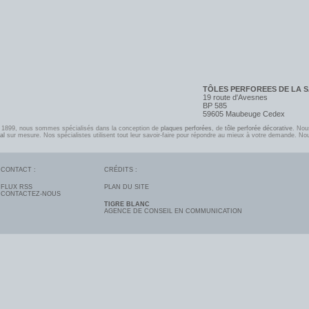
TÔLES PERFOREES DE LA 
19 route d'Avesnes
BP 585
59605 Maubeuge Cedex
n 1899, nous sommes spécialisés dans la conception de
plaques perforées
, de
tôle perforée décorative
. Nou
al
sur mesure. Nos spécialistes utilisent tout leur savoir-faire pour répondre au mieux à votre demande. No
CONTACT :
CRÉDITS :
FLUX RSS
PLAN DU SITE
CONTACTEZ-NOUS
TIGRE BLANC
AGENCE DE CONSEIL EN COMMUNICATION