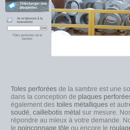
Télécharger nos
plaquettes
Je m'abonne à la
newsletter
Tôles perforées de la
Sambre
Toles perforées
de la sambre est une s
dans la conception de
plaques perforée
également des
toiles métalliques
et autr
soudé
,
caillebotis métal
sur mesure. Nos s
répondre au mieux à votre demande. No
l
e
poinçonnage tôle
ou encore le
roulag