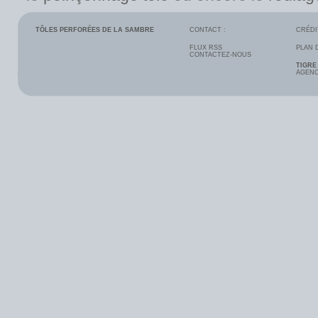
TÔLES PERFORÉES DE LA SAMBRE
CONTACT :
CRÉDI
FLUX RSS
PLAN 
CONTACTEZ-NOUS
TIGRE
AGENC