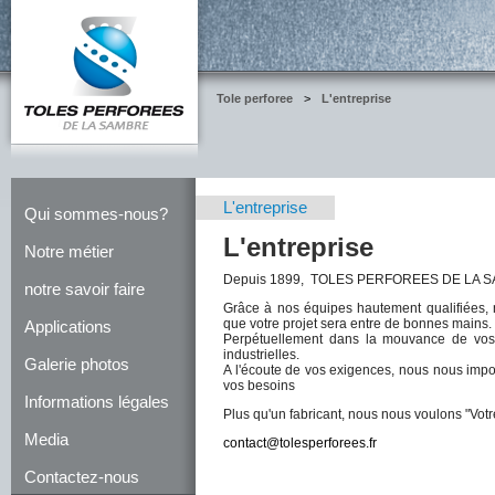
Tole perforee
>
L'entreprise
L'entreprise
Qui sommes-nous?
L'entreprise
Notre métier
Depuis 1899, TOLES PERFOREES DE LA SAMBR
notre savoir faire
Grâce à nos équipes hautement qualifiées, 
que votre projet sera entre de bonnes mains.
Applications
Perpétuellement dans la mouvance de vos 
industrielles.
Galerie photos
A l'écoute de vos exigences, nous nous impo
vos besoins
Informations légales
Plus qu'un fabricant, nous nous voulons "
Votr
Media
contact@tolesperforees.fr
Contactez-nous