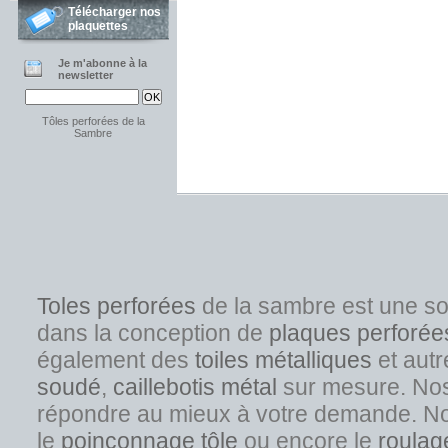
Télécharger nos
plaquettes
Je m'abonne à la
newsletter
Tôles perforées de la
Sambre
Toles perforées
de la sambre est une s
dans la conception de
plaques perforée
également des
toiles métalliques
et autr
soudé
,
caillebotis métal
sur mesure. Nos s
répondre au mieux à votre demande. No
l
e
poinçonnage tôle
ou encore le
roulag