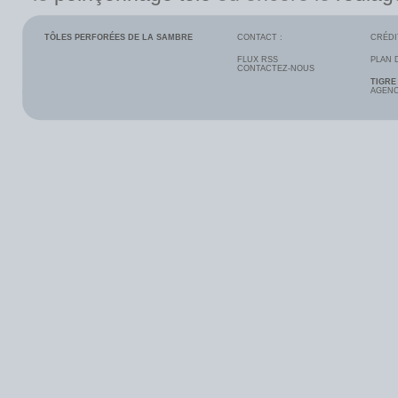
TÔLES PERFORÉES DE LA SAMBRE
CONTACT :
CRÉDI
FLUX RSS
PLAN 
CONTACTEZ-NOUS
TIGRE
AGENC