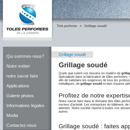
Tole perforee
>
Grillage soudé
Grillage soudé
Qui sommes-nous?
Grillage soudé
Notre métier
Quels que soient vos besoins en matière de
grill
notre savoir faire
Spécialisée dans la fabrication de tôles perforées, 
afin de satisfaire les exigences de tous les profe
métalliques, de
grillage soudé
et bien d’autres piè
Applications
Profitez de notre experti
Galerie photos
Notre savoir-faire dans le domaine des tôles perfo
secteur d’activité. Les entreprises du bâtiment, de 
Informations légales
attentes. Notre société répond à toutes vos dema
autres.
Media
Grillage soudé : faites ap
Contactez-nous