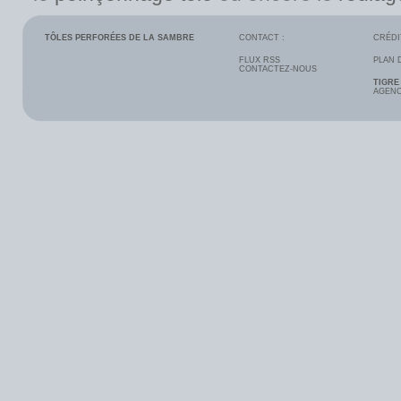
TÔLES PERFORÉES DE LA SAMBRE
CONTACT :
CRÉDI
FLUX RSS
PLAN 
CONTACTEZ-NOUS
TIGRE
AGENC