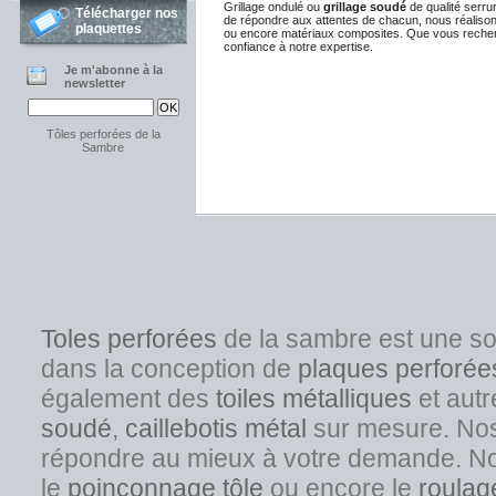
Grillage ondulé ou
grillage soudé
de qualité serru
Télécharger nos
de répondre aux attentes de chacun, nous réalisons
plaquettes
ou encore matériaux composites. Que vous recher
confiance à notre expertise.
Je m'abonne à la
newsletter
Tôles perforées de la
Sambre
Toles perforées
de la sambre est une s
dans la conception de
plaques perforée
également des
toiles métalliques
et autr
soudé
,
caillebotis métal
sur mesure. Nos s
répondre au mieux à votre demande. No
l
e
poinçonnage tôle
ou encore le
roulag