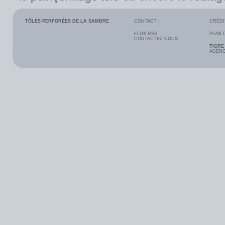
TÔLES PERFORÉES DE LA SAMBRE
CONTACT :
CRÉDI
FLUX RSS
PLAN 
CONTACTEZ-NOUS
TIGRE
AGENC