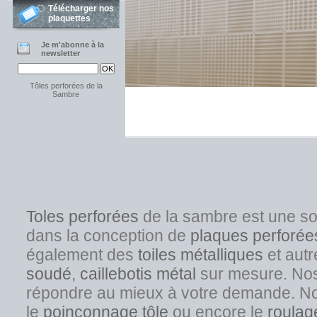
Télécharger nos
plaquettes
Je m'abonne à la
newsletter
Tôles perforées de la
Sambre
Toles perforées
de la sambre est une s
dans la conception de
plaques perforée
également des
toiles métalliques
et autr
soudé
,
caillebotis métal
sur mesure. Nos s
répondre au mieux à votre demande. No
l
e
poinçonnage tôle
ou encore le
roulag