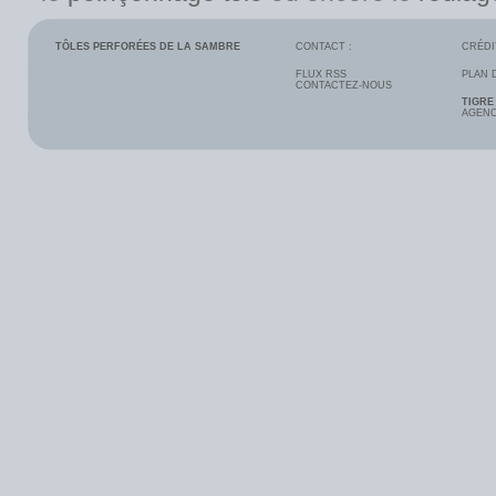
TÔLES PERFORÉES DE LA SAMBRE
CONTACT :
CRÉDI
FLUX RSS
PLAN 
CONTACTEZ-NOUS
TIGRE
AGENC