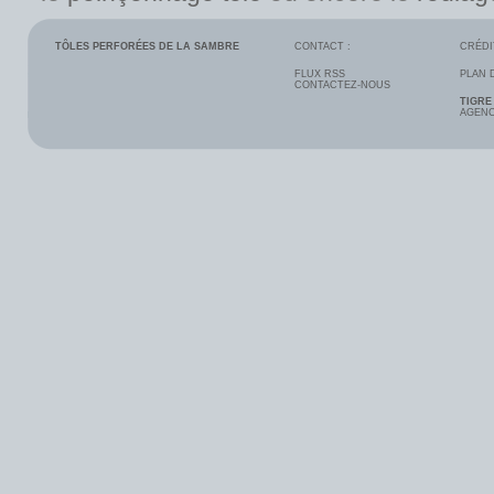
TÔLES PERFORÉES DE LA SAMBRE
CONTACT :
CRÉDI
FLUX RSS
PLAN 
CONTACTEZ-NOUS
TIGRE
AGENC