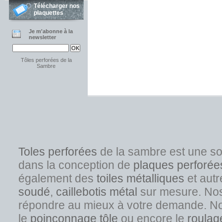
Télécharger nos
plaquettes
Je m'abonne à la
newsletter
Tôles perforées de la
Sambre
Toles perforées
de la sambre est une s
dans la conception de
plaques perforée
également des
toiles métalliques
et autr
soudé
,
caillebotis métal
sur mesure. Nos s
répondre au mieux à votre demande. No
l
e
poinçonnage tôle
ou encore le
roulag