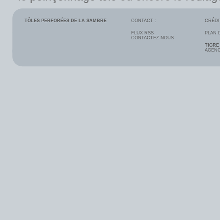
TÔLES PERFORÉES DE LA SAMBRE
CONTACT :
CRÉDI
FLUX RSS
PLAN 
CONTACTEZ-NOUS
TIGRE
AGENC