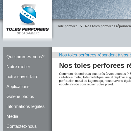
Tole perforee
>
Nos toles perforees réponden
Nos toles perforees répondent à vos 
Qui sommes-nous?
Nos toles perforees 
Notre métier
Comment répondre au plus près à vos attentes ? En
notre savoir faire
caillebotis metal, toile métallique, metal deploye 
perforation metal au façonnage, nous savons égal
écoute afin de concrétiser votre projet.
Applications
Galerie photos
Informations légales
Media
Contactez-nous