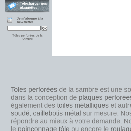
Télécharger nos
plaquettes
Je m'abonne à la
newsletter
Tôles perforées de la
Sambre
Toles perforées
de la sambre est une s
dans la conception de
plaques perforée
également des
toiles métalliques
et autr
soudé
,
caillebotis métal
sur mesure. Nos s
répondre au mieux à votre demande. No
l
e
poinçonnage tôle
ou encore le
roulag