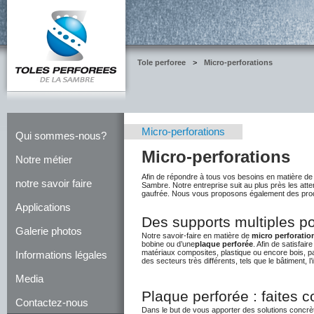
Tole perforee
>
Micro-perforations
Micro-perforations
Qui sommes-nous?
Micro-perforations
Notre métier
Afin de répondre à tous vos besoins en matière d
notre savoir faire
Sambre. Notre entreprise suit au plus près les att
gaufrée. Nous vous proposons également des prod
Applications
Des supports multiples po
Galerie photos
Notre savoir-faire en matière de
micro perforatio
bobine ou d’une
plaque perforée
. Afin de satisfa
matériaux composites, plastique ou encore bois, p
Informations légales
des secteurs très différents, tels que le bâtiment, l’
Media
Plaque perforée : faites c
Contactez-nous
Dans le but de vous apporter des solutions concrèt