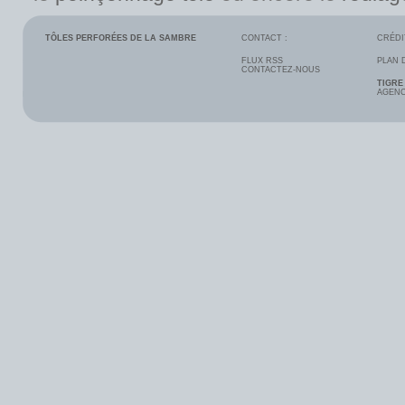
TÔLES PERFORÉES DE LA SAMBRE
CONTACT :
CRÉDI
FLUX RSS
PLAN 
CONTACTEZ-NOUS
TIGRE
AGENC