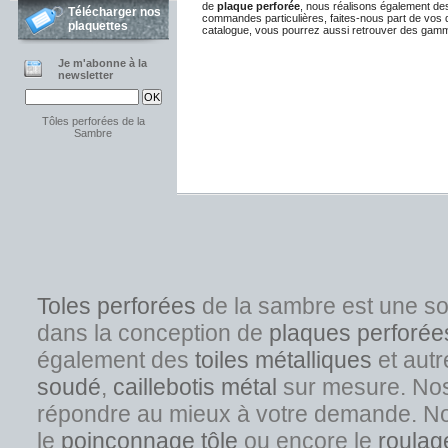
de
plaque perforée
, nous réalisons également de
Télécharger nos
commandes particulières, faites-nous part de vos 
plaquettes
catalogue, vous pourrez aussi retrouver des ga
Je m'abonne à la
newsletter
Tôles perforées de la
Sambre
Toles perforées
de la sambre est une s
dans la conception de
plaques perforée
également des
toiles métalliques
et autr
soudé
,
caillebotis métal
sur mesure. Nos s
répondre au mieux à votre demande. No
l
e
poinçonnage tôle
ou encore le
roulag